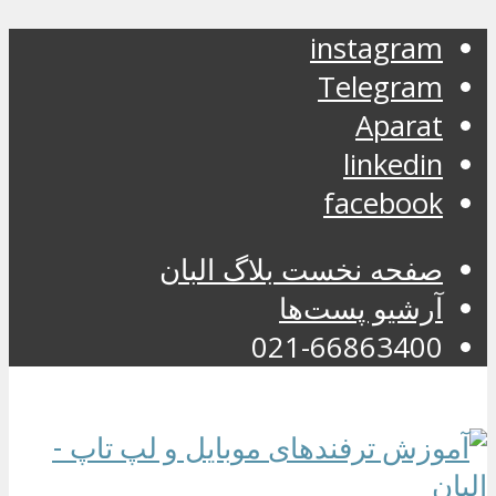
instagram
Telegram
Aparat
linkedin
facebook
صفحه نخست بلاگ البان
آرشیو پست‌ها
021-66863400