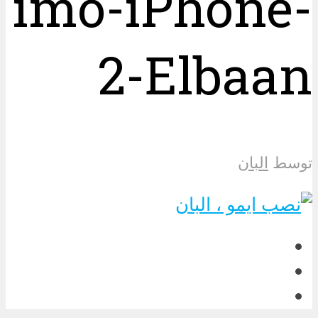
imo-iPhone-
2-Elbaan
توسط
البان