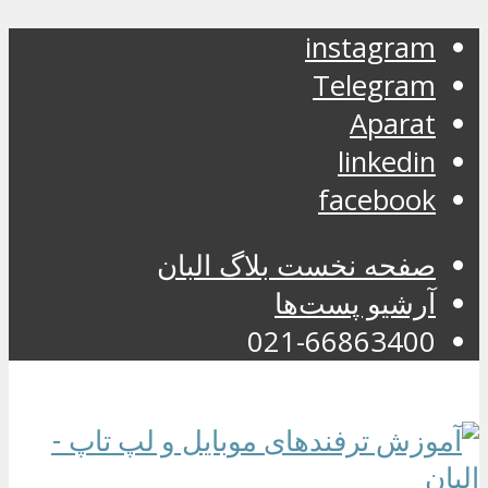
instagram
Telegram
Aparat
linkedin
facebook
صفحه نخست بلاگ البان
آرشیو پست‌ها
021-66863400