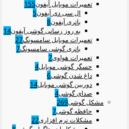
تعمیرات موبایل آیفون
155
ال سی دی آیفون
5
باتری آیفون
8
به روز رسانی گوشی آیفون
14
تعمیرات موبایل سامسونگ
27
باتری گوشی سامسونگ
7
تعمیرات هواوی
7
حسگر گوشی موبایل
4
داغ شدن گوشی
6
دوربین گوشی موبایل
14
صدای گوشی
4
مشکل گوشی
269
حافظه گوشی
7
مشکلات نرم افزاری
22
مشکل اینستاگرام گوشی
8