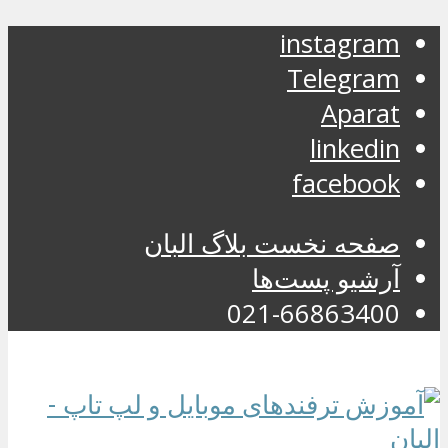
instagram
Telegram
Aparat
linkedin
facebook
صفحه نخست بلاگ البان
آرشیو پست‌ها
021-66863400