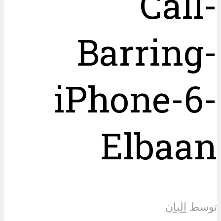
Call-
Barring-
iPhone-6-
Elbaan
توسط
البان