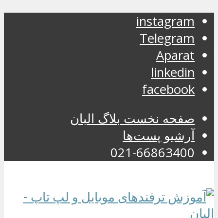
instagram
Telegram
Aparat
linkedin
facebook
صفحه نخست بلاگ البان
آرشیو پست‌ها
021-66863400