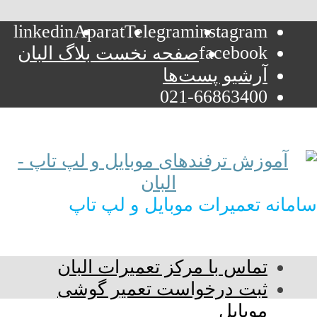
linkedin
Aparat
Telegram
instagram
facebook
صفحه نخست بلاگ البان
آرشیو پست‌ها
021-66863400
سامانه تعمیرات موبایل و لپ تاپ
تماس با مرکز تعمیرات البان
ثبت درخواست تعمیر گوشی
موبایل