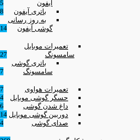
5
آیفون
8
باتری آیفون
به روز رسانی
14
گوشی آیفون
تعمیرات موبایل
27
سامسونگ
باتری گوشی
7
سامسونگ
7
تعمیرات هواوی
4
حسگر گوشی موبایل
6
داغ شدن گوشی
14
دوربین گوشی موبایل
4
صدای گوشی