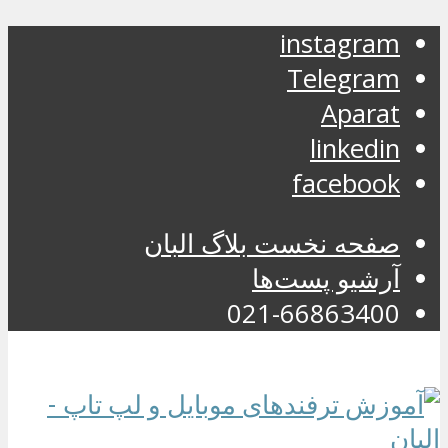
instagram
Telegram
Aparat
linkedin
facebook
صفحه نخست بلاگ البان
آرشیو پست‌ها
021-66863400