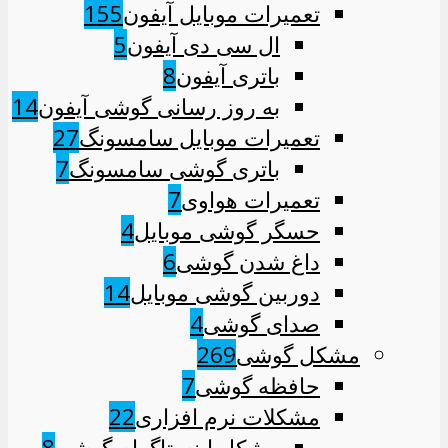
تعمیرات موبایل آیفون
155
ال سی دی آیفون
5
باتری آیفون
8
به روز رسانی گوشی آیفون
14
تعمیرات موبایل سامسونگ
27
باتری گوشی سامسونگ
7
تعمیرات هواوی
7
حسگر گوشی موبایل
4
داغ شدن گوشی
6
دوربین گوشی موبایل
14
صدای گوشی
4
مشکل گوشی
269
حافظه گوشی
7
مشکلات نرم افزاری
22
مشکل اینستاگرام گوشی
8