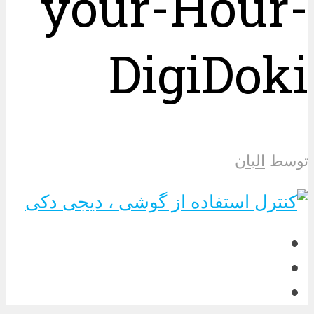
your-Hour-
DigiDoki
توسط
البان