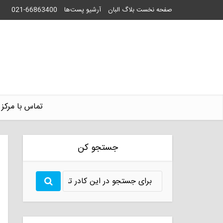
صفحه نخست بلاگ البان
آرشیو پست‌ها
021-66863400
تماس با مرکز 
جستجو کن