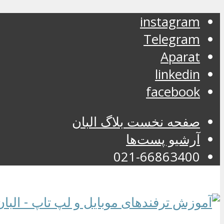
instagram
Telegram
Aparat
linkedin
facebook
صفحه نخست بلاگ البان
آرشیو پست‌ها
021-66863400