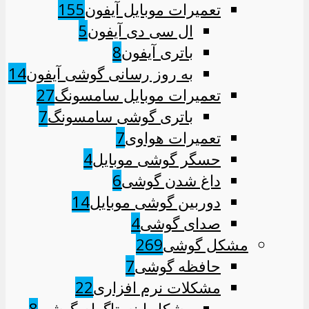
تعمیرات موبایل آیفون
155
ال سی دی آیفون
5
باتری آیفون
8
به روز رسانی گوشی آیفون
14
تعمیرات موبایل سامسونگ
27
باتری گوشی سامسونگ
7
تعمیرات هواوی
7
حسگر گوشی موبایل
4
داغ شدن گوشی
6
دوربین گوشی موبایل
14
صدای گوشی
4
مشکل گوشی
269
حافظه گوشی
7
مشکلات نرم افزاری
22
مشکل اینستاگرام گوشی
8