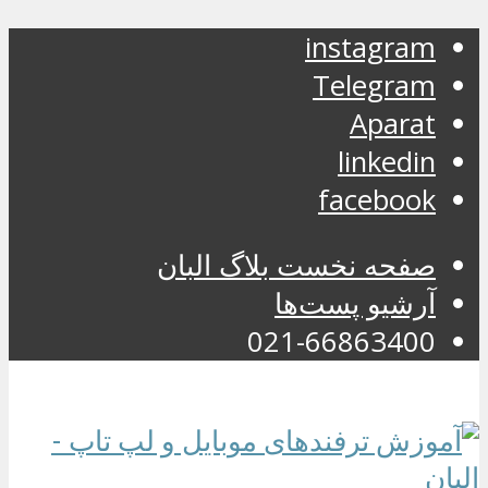
instagram
Telegram
Aparat
linkedin
facebook
صفحه نخست بلاگ البان
آرشیو پست‌ها
021-66863400