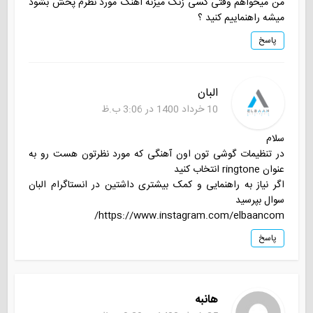
من میخواهم وقتی کسی زنگ میزنه اهنگ مورد نظرم پخش بشود
میشه راهنماییم کنید ؟
پاسخ
البان
10 خرداد 1400 در 3:06 ب.ظ
سلام
در تنظیمات گوشی تون اون آهنگی که مورد نظرتون هست رو به
عنوان ringtone انتخاب کنید
اگر نیاز به راهنمایی و کمک بیشتری داشتین در انستاگرام البان
سوال بپرسید
https://www.instagram.com/elbaancom/
پاسخ
هانبه