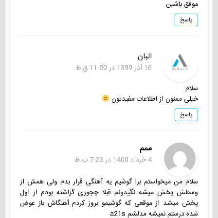
موفق باشین
پاسخ
البان
16 آذر 1399 در 11:50 ق.ظ
سلام
خیلی ممنون از اطلاعات مفیدتون
پاسخ
ممم
4 خرداد 1400 در 7:23 ب.ظ
سلام من میخواستم برا گوشیم یه آهنگی قرار بدم ولی همش از
وسطش پخش میشه نگیدونم قبلا چجوری گزاشته بودم از اول
پخش میشد از موقعی که گوشیمو بروز کردم آهنگاش باز عوض
شده درستم نمیشه مدلشم a21s