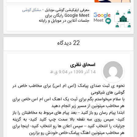
معرفی اپلیکیشن گوشی موبایل
•
مشکل گوشی
Google Meet رایگان برای
جلسات آنلاین در موبایل و رایانه
22 دیدگاه
اسحاق نظری
14 آذر 1399 در 9:04 ق.ظ
نحوه ی ثبت صدای پیامک (اس ام اس) برای مخاطب خاص در
گوشی های شیائومی
با سلام میخواستم بگم برای ثبت یک اهنک اس ام اس خاص برای
هر مخاطب میتونین از مسیر زیر انجام دهید
ابتدا پیام رسان رو باز کنید – بعد پیام های مربوط به مخاطبتان را باز
کنید- سپس روی سه نقطه بالا سمت چپ کلید کنید- به گزینه
جزئیات را انتخاب کنید – سپس اعلان ها رو انتخاب کنید- اینجا برای
هر مخاطب میتونین اهنگ پیامک خاص خودش رو بزارین