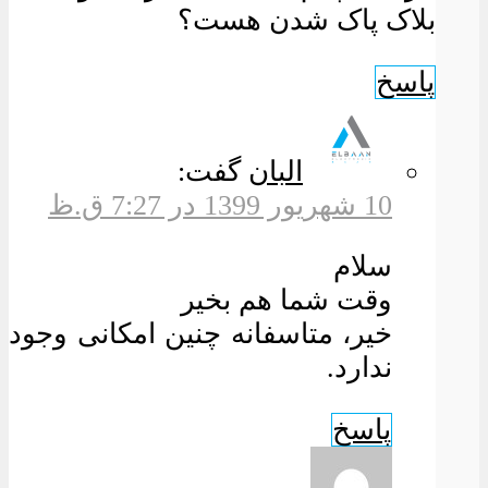
بلاک پاک شدن هست؟
پاسخ
البان
گفت:
10 شهریور 1399 در 7:27 ق.ظ
سلام
وقت شما هم بخیر
خیر، متاسفانه چنین امکانی وجود
ندارد.
پاسخ