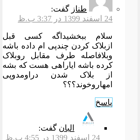
طناز
گفت:
24 اسفند 1399 در 3:37 ب.ظ
سلام ببخشیداگه کسی قبل
ازبلاک کردن چندپی ام داده باشه
وبلافاصله طرف مقابل روبلاک
کرده باشه ایاراهی هست که بشه
از بلاک شدن دراومدوپی
امهاروخوند؟؟؟
پاسخ
البان
گفت:
24 اسفند 1399 در 4:55 ب.ظ