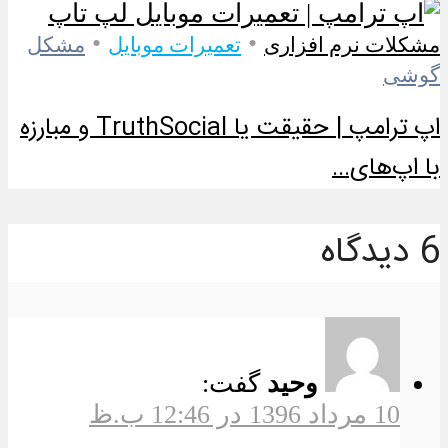
•
•
مشکلات نرم افزاری
تعمیرات موبایل
مشکل
گوشی
اپ ترامپ | حقیقت یا TruthSocial و مبارزه
با اپ‌های...
6 دیدگاه
وحید
گفت:
10 مرداد 1396 در 12:46 ب.ظ