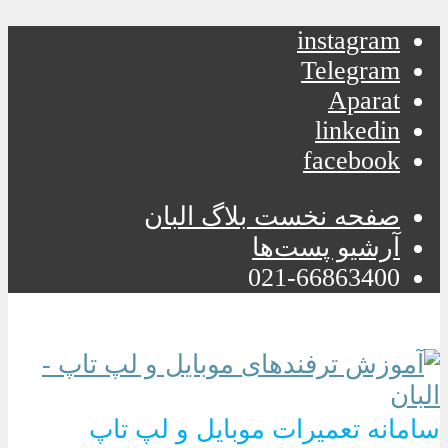
instagram
Telegram
Aparat
linkedin
facebook
صفحه نخست بلاگ البان
آرشیو پست‌ها
021-66863400
سامانه تعمیرات موبایل و لپ تاپ