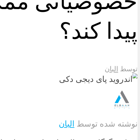
خصوصیاتی ممک
پیدا کند؟
توسط
البان
نوشته شده توسط
البان