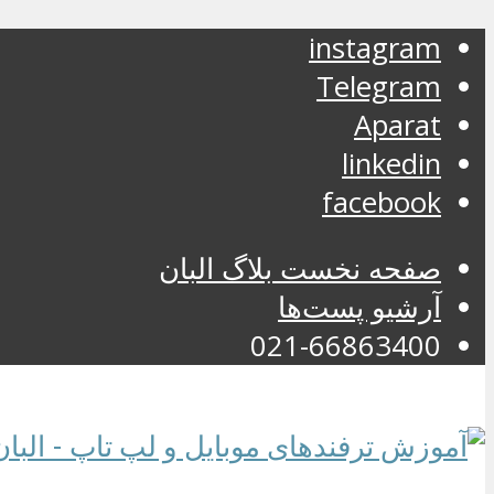
instagram
Telegram
Aparat
linkedin
facebook
صفحه نخست بلاگ البان
آرشیو پست‌ها
021-66863400