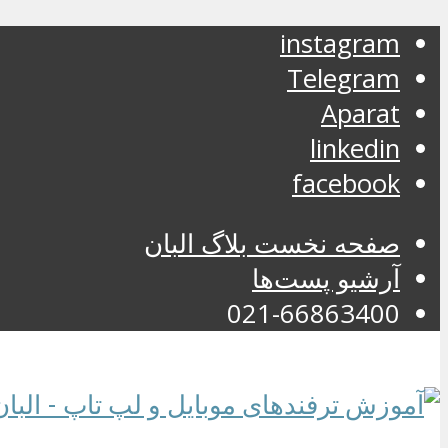
instagram
Telegram
Aparat
linkedin
facebook
صفحه نخست بلاگ البان
آرشیو پست‌ها
021-66863400