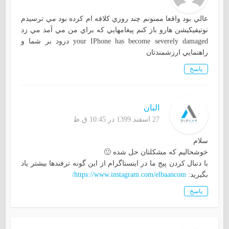
عالي بود واقعا ممنونم چند روزي كلافه ام كرده بود مي ترسيدم
نوتيفيكيشن هارو باز كنم پيغامهايي كه براي من مي آمد مي زد
your IPhone has become severely damaged درود بر شما و
راهنمايي ارزشمندتان
پاسخ
البان
27 اسفند 1399 در 10:45 ق.ظ
سلام
خوشحالیم که مشکلتان حل شده 🙂
با دنبال کردن پیج ما در اینستاگرام از این گونه ترفندها بیشتر یاد
بگیرید:
https://www.instagram.com/elbaancom/
پاسخ