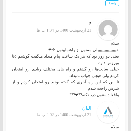
پاسخ
?
21 اردیبهشت 1400 در 1:34 ب.ظ
سلام
خییییییییییییییییلی ممنون از راهنماییتون ⚘❤
یعنی دو روز بود که هر یک ساعت پیام میداد میگفت گوشیم ۵‌تا
ویروس داره.
خیلی سایت‌ها رو گشتم و راه های مختلف زیادی رو امتحان
کردم ولی هیچی جواب نمیداد.
تا این که این راه آخری که گفته بودید رو امتحان کردم و از
شرش راحت شدم
واقعا دستتون درد نکنه??❤???
البان
21 اردیبهشت 1400 در 2:02 ب.ظ
سلام