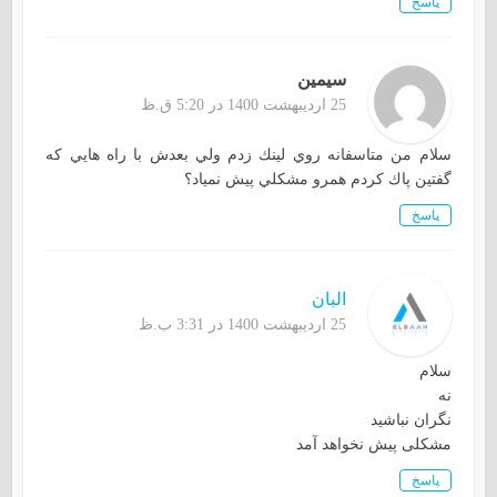
پاسخ
سيمين
25 اردیبهشت 1400 در 5:20 ق.ظ
سلام من متاسفانه روي لينك زدم ولي بعدش با راه هايي كه
گفتين پاك كردم همرو مشكلي پيش نمياد؟
پاسخ
البان
25 اردیبهشت 1400 در 3:31 ب.ظ
سلام
نه
نگران نباشید
مشکلی پیش نخواهد آمد
پاسخ