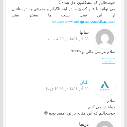
خوشحالیم که مشکلتون حل شد 🙂
می توانید با فالو کردن ما در اینستاگرام و معرفی به دوستانتان
از این قبیل پست ها بیشتر ببینید
https://www.instagram.com/elbaancom/
سانيا
28 آذر 1401 در 4:20 ب.ظ
سلام مرسي عالي بود?????
پاسخ
البان
29 آذر 1401 در 10:33 ق.ظ
سلام
خواهش می کنیم
خوشحالیم که این مقاله براتون مفید بوده 🙂
درسا