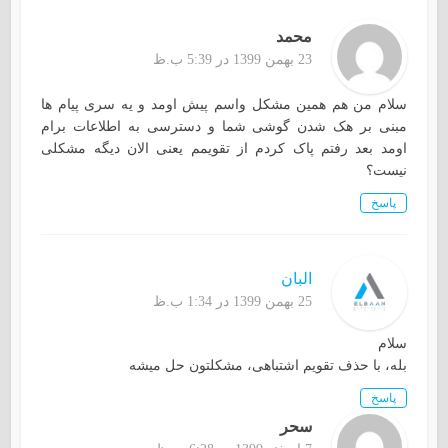
محمد
23 بهمن 1399 در 5:39 ب.ظ
سلام‌ من هم همین مشکل واسم پیش اومد و یه سری پیام ها
مبنی بر هک شدن گوشی شما و دسترسی به اطلاعات برام
اومد بعد رفتم پاک کردم از تقویمم یعنی الان دیگه مشکلی
نیست؟
پاسخ
البان
25 بهمن 1399 در 1:34 ب.ظ
سلام
بله، با حذف تقویم اشتباهی، مشکلتون حل میشه
پاسخ
سحر