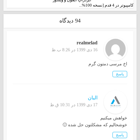
کامپیوتر در 4 قدم [نسخه 100%...
94 دیدگاه
realmelad
16 دی 1399 در 8:26 ب.ظ
اخ مرسی دمتون گرم
پاسخ
البان
17 دی 1399 در 10:31 ق.ظ
خواهش میکنیم
خوشحالیم که مشکلتون حل شده 🙂
پاسخ