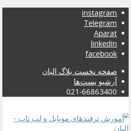
instagram
Telegram
Aparat
linkedin
facebook
صفحه نخست بلاگ البان
آرشیو پست‌ها
021-66863400