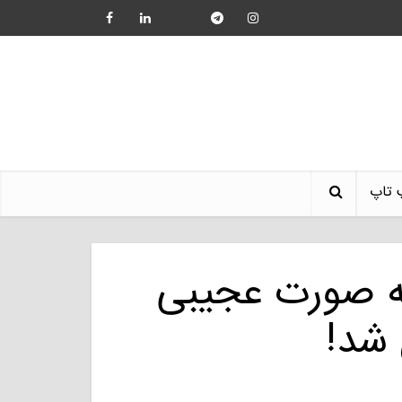
 تاپ
به صورت عجیبی
 شد!