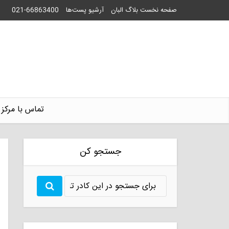
صفحه نخست بلاگ البان
آرشیو پست‌ها
021-66863400
تماس با مرکز 
جستجو کن