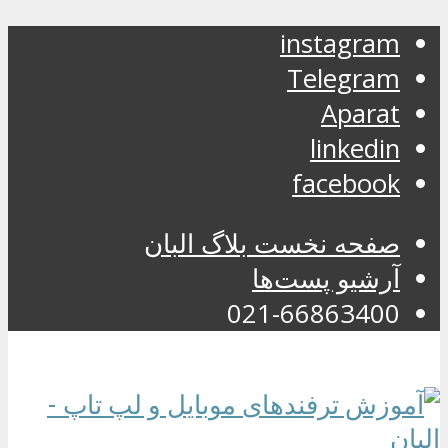
instagram
Telegram
Aparat
linkedin
facebook
صفحه نخست بلاگ البان
آرشیو پست‌ها
021-66863400