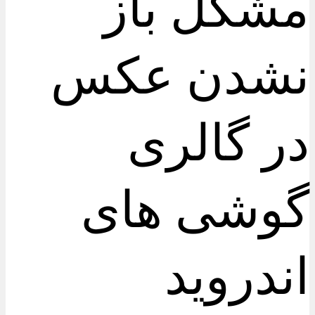
مشکل باز
نشدن عکس
در گالری
گوشی های
اندروید