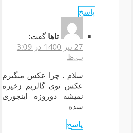
پاسخ
تاها
گفت:
27 تیر 1400 در 3:09
ب.ظ
سلام . چرا عکس میگیرم
عکس توی گالریم زخیره
نمیشه دوروزه اینجوری
شده
پاسخ