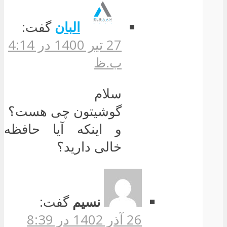
البان
گفت:
27 تیر 1400 در 4:14
ب.ظ
سلام
گوشیتون چی هست؟
و اینکه آیا حافظه
خالی دارید؟
نسیم
گفت:
26 آذر 1402 در 8:39