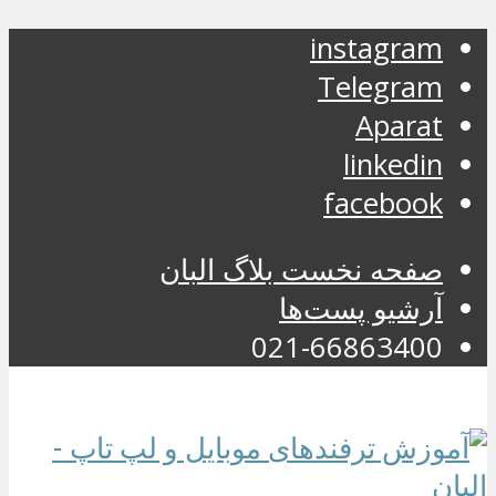
instagram
Telegram
Aparat
linkedin
facebook
صفحه نخست بلاگ البان
آرشیو پست‌ها
021-66863400