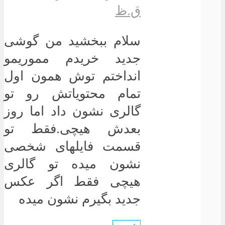
ق.ظ
سلام ببخشید من گوشی
جدید خریدم مموریمو
انداختم توش همون اول
تمام محتویاتش رو تو
گالری نشون داد اما روز
بعدش هیچی.فقط تو
قسمت فایلهای شخصی
نشون میده تو گالری
هیچی فقط اگر عکس
جدید بگیرم نشون میده