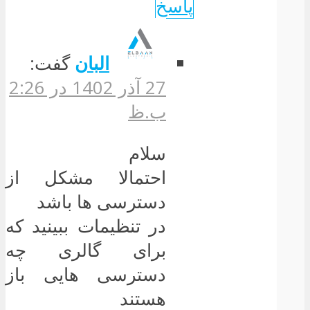
پاسخ
البان
گفت:
27 آذر 1402 در 2:26
ب.ظ
سلام
احتمالا مشکل از
دسترسی ها باشد
در تنظیمات ببینید که
برای گالری چه
دسترسی هایی باز
هستند