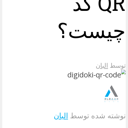
QR کد
چیست؟
توسط
البان
نوشته شده توسط
البان