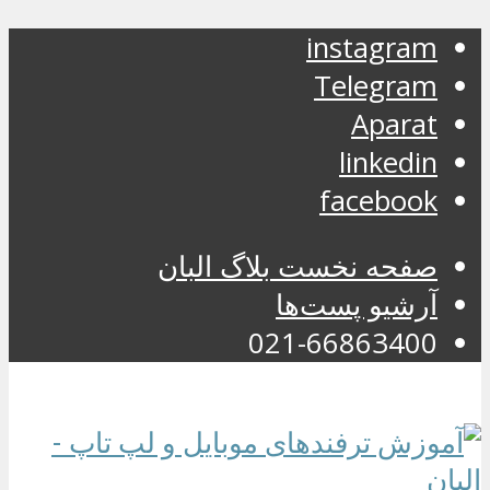
instagram
Telegram
Aparat
linkedin
facebook
صفحه نخست بلاگ البان
آرشیو پست‌ها
021-66863400