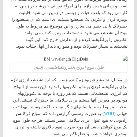
است و زمانی همین واژه برای امواج نورانی خورشید بر زمین به
کار می رود که باعث حیات و زیستن در زمین می شود. قابلیت
یونیزه کردن و نکردن یک تشعشع مسئله ای است که آن تشعشع را
خطرناک یا بی خطر می سازد. و این موضوع هم مربوط به طول
موج آن تشعشع می شود. تشعشعات یونیزه کننده می توانند
الکترون را برانگیخته کرده و از مدارش خارج کند. این گونه
تشعشعات بسیار خطرناک بوده و همواره باید از آنها اجتناب نمود.
طول موج امواج الکترومغناطیسی، اِلـبان
در مقابل، تشعشع غیریونیزه کننده هست که این تشعشع انرژی لازم
برای برانگیخته کردن یونها و الکترونها را ندارد. این دسته از امواج
کم انرژی، تشعشعاتی هستند که هر روزه با توجه به تکنولوژیهای
موجود در معرض آنها هستیم برای سلامتی ما خطرناک نیستند. این
صحبت مربوط به ما یا سایتهای دیگر نیست بلکه موسسه بهداشت
جهانی (
WHO
) به صورت رسمی گزارش داده که امواج فرکانس
رادیویی به هیچ عنوان برای سلامتی مضر نیستند. هر چه طول موج
یک موج کوتاهتر باشد آن موج ضریب نفوذ بالاتری داشته و انرژی
بیتشری خواهد داشت و خطرناکتر می شود.