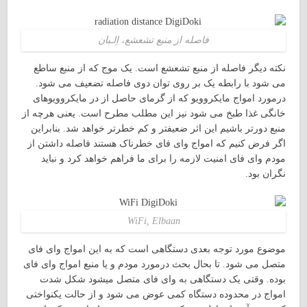
فاصله از منبع تشعشع، اِلـبان
نکته دیگر فاصله از منبع تشعشع است. یک موج که از منبع ساطع
می شود با رابطه یک بر روی توان دوی فاصله تضعیف می شود.
درمورد امواج مایکروویو که از گرمای حاصل از در مایکروویوهای
خانگی غذا طبخ می شود نیز این مطلب مطرح است. یعنی هرچه از
منبع دورتر باشیم این اثر ضعیفتر و کم خطرتر خواهد شد. بنابراین
اگر فرض کنیم که امواج وای فای خطرناک هستند فاصله داشتن از
مودم وای فای امنیت لازمه را برای ما فراهم خواهد کرد و نباید
نگران بود.
WiFi, Elbaan
موضوع مورد توجه بعدی دستگاهی است که به این امواج وای فای
متصل می شود. تا بحال بحث درمورد مودم و یا منبع امواج وای فای
بوده. وقتی یک دستگاهی به وای فای متصل میشود شکل شدت
امواج در محدوده دستگاه کمی عوض می شود و از حالت یکنواختی