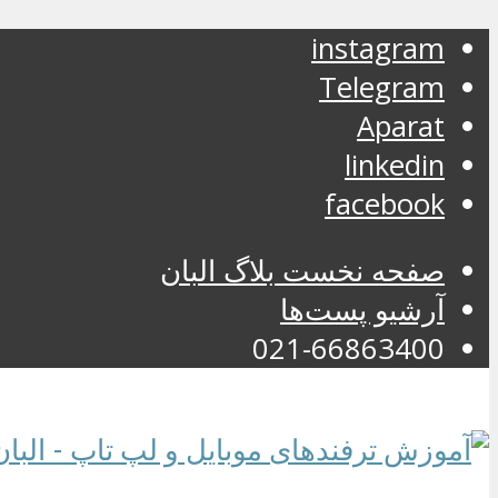
instagram
Telegram
Aparat
linkedin
facebook
صفحه نخست بلاگ البان
آرشیو پست‌ها
021-66863400