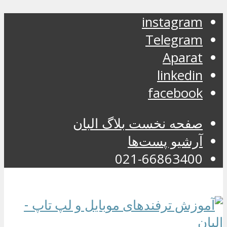
instagram
Telegram
Aparat
linkedin
facebook
صفحه نخست بلاگ البان
آرشیو پست‌ها
021-66863400