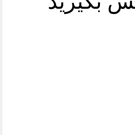
س بگیرید