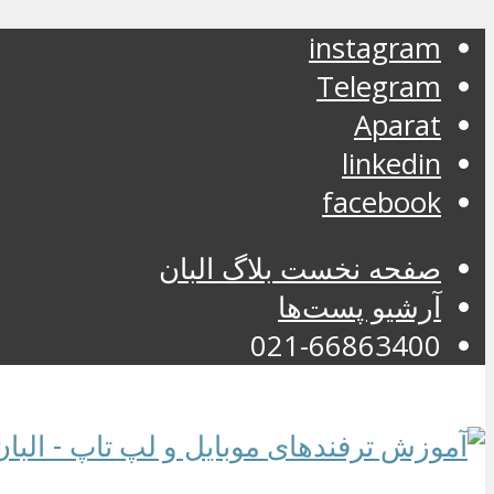
instagram
Telegram
Aparat
linkedin
facebook
صفحه نخست بلاگ البان
آرشیو پست‌ها
021-66863400