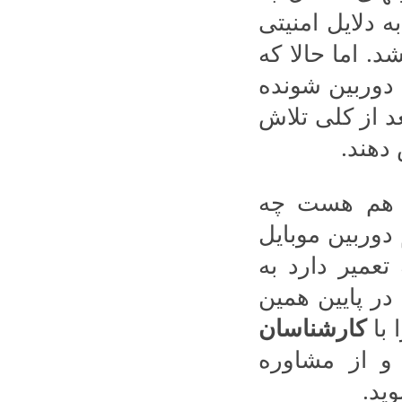
ه دلایل امنیتی
د. اما حالا که
 دوربین شونده
د از کلی تلاش
دهند.
ن هم هست چه
دوربین موبایل
عمیر دارد به
در پایین همین
 با
کارشناسان
و از مشاوره
وید.