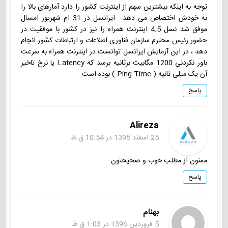
توجه به اینکه بیشترین سهم از اینترنت کشور را دارد آمارهای بالا را
به خودش اختصاص می دهد . ایرانسل در 31 ام شهریور امسال
موفق شد نسل 4.5 اینترنت همراه را نیز در کشور با موفقیت در
حضور رئیس محترم سازمان فناوری اطلاعات و ارتباطات کشور انجام
دهد ، در این آزمایش ایرانسل توانست در اینترنت همراه به سرعت
باور نکردنی 1200 مگابیت برثانیه برسد که Latency یا نرخ تاخیر
آن یک میلی ثانیه ( Ping Time ) بوده است.
پاسخ
Alireza
25 اسفند 1395 در 10:54 ق.ظ
ممنون از مطلب خوب و صحیحتون
پاسخ
بهنام
5 فروردین 1396 در 1:03 ق.ظ