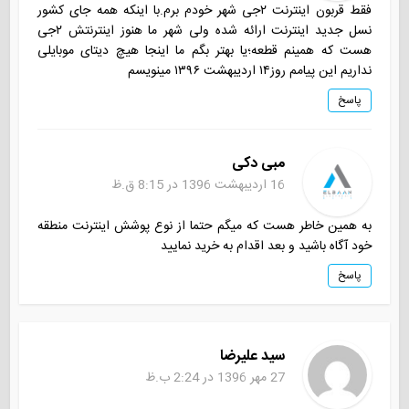
فقط قربون اینترنت ۲جی شهر خودم برم.با اینکه همه جای کشور
نسل جدید اینترنت ارائه شده ولی شهر ما هنوز اینترنتش ۲جی
هست که همینم قطعه؛یا بهتر بگم ما اینجا هیچ دیتای موبایلی
نداریم این پیامم روز۱۴ اردیبهشت ۱۳۹۶ مینویسم
پاسخ
مبی دکی
16 اردیبهشت 1396 در 8:15 ق.ظ
به همین خاطر هست که میگم حتما از نوع پوشش اینترنت منطقه
خود آگاه باشید و بعد اقدام به خرید نمایید
پاسخ
سید علیرضا
27 مهر 1396 در 2:24 ب.ظ