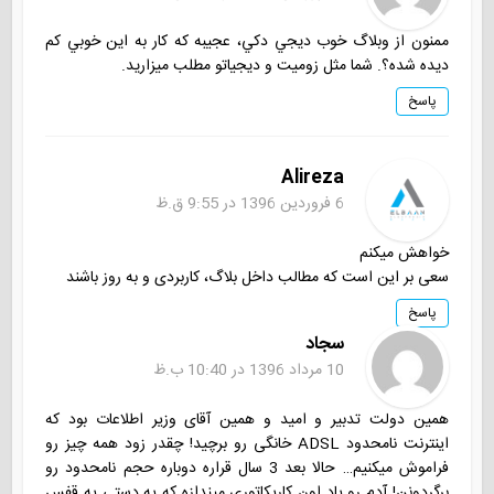
ممنون از وبلاگ خوب ديجي دكي، عجيبه كه كار به اين خوبي كم
ديده شده؟. شما مثل زوميت و ديجياتو مطلب ميزاريد.
پاسخ
Alireza
6 فروردین 1396 در 9:55 ق.ظ
خواهش میکنم
سعی بر این است که مطالب داخل بلاگ، کاربردی و به روز باشند
پاسخ
سجاد
10 مرداد 1396 در 10:40 ب.ظ
همین دولت تدبیر و امید و همین آقای وزیر اطلاعات بود که
اینترنت نامحدود ADSL خانگی رو برچید! چقدر زود همه چیز رو
فراموش میکنیم… حالا بعد 3 سال قراره دوباره حجم نامحدود رو
برگردونن! آدم رو یاد اون کاریکاتوری میندازه که یه دستی یه قفس