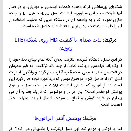
شرکتهای زیرساختی ارائه دهنده خدمات اینترنتی و موبایلی، و در صدر
آنها شرکت مخابراتی هواووی، اینترنت نسل 4.5G یا LTE-A را پیاده
سازی نموده اند و به واسطه آن در دستگاه هایی که قابلیت استفاده از
آن را دارند سرعت دانلودی برابر با 1.2Gbps حاصل شده است.
مرتبط:
لذت صدای با کیفیت HD روی شبکه (LTE
(4.5G
در این نسل، دستگاه گیرنده اینترنت بجای آنکه تمام پهنای باند خود را
از یک باند فرکانسی دریافت نماید، از چند باند فرکانسی به طور همزمان
دریافت می کند. به بیانی ساده قطره قطره جمع گردد و وانگهی اینترنت
نسل 4.5G حاصل شود. موضوع مهمی که باید مورد توجه قرار گیرد این
است که اپراتوری که ادعای اینترنت 4.5G می کند، میزان و نوع
پوشش او چقدر است؟ این امر در و موضوعی که در بند بعد به آن می
پردازم در خرید گوشی و توقع از سرعت اتصال آن به اینترنت حائز
اهمیت است.
مرتبط:
پوشش آنتنی اپراتورها
اما آیا گوشی یا مودم شما این نسل اینترنت را پشتیبانی می کند؟ اگر