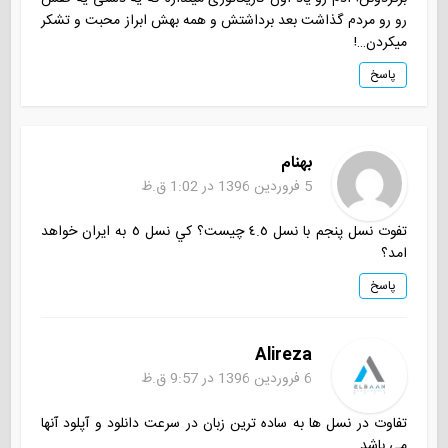
رو رو مردم گذاشت بعد برداشتش و همه بهش ابراز محبت و تشکر
میکردن…!
پاسخ
بهنام
5 فروردین 1396 در 1:02 ق.ظ
تفوت نسل پنجم با نسل ٤.٥ چيست؟ كي نسل ٥ به ايران خواهد
امد؟
پاسخ
Alireza
6 فروردین 1396 در 9:57 ق.ظ
تفاوت در نسل ها به ساده ترین زبان در سرعت دانلود و آپلود آنها
می باشد