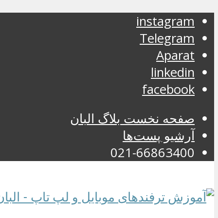
instagram
Telegram
Aparat
linkedin
facebook
صفحه نخست بلاگ البان
آرشیو پست‌ها
021-66863400