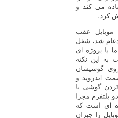
اده می کند و
ش کرد.
 موبایل عقب
و نوکیا با شرکت HMD Global ادغام شد، شغل
ا با پروژه ای
 به این نکته
روی گوشیشان
مت اندروید و
کردن گوشی با
و پلتفرم مجزا
ه ای است که
ایل را جبران