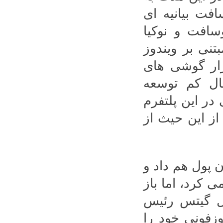
ت بیانیه ای
افت و نوکیا
تنی بر ویندوز
ار گوشی های
بال کم توسعه
در این پلتفرم
از این حیث از
 پول هم داد و
ی کرد، اما باز
یل گیتس رئیس
زفونی خود را