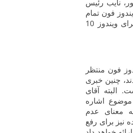
ور، نایب رئیس
دوز فون تمام
شده و دیگر هیچ به روز رسانی خاصی برای ویندوز 10
وز فون منتظر
ند، چنین خبری
. البته آقای
 موضوع اشاره
به معنای عدم
ه نیز برای رفع
ائه خواهد داد