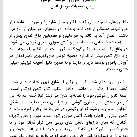
باطری های لیتیوم یونی که در اکثر وسایل شارژ پذیر مورد استفاده قرار
می گیرند، متشکل از آند، کاتد و ماده ای شیمیایی در میان آن دو می
باشند. اتصال آند به کاتد به هر دلیلی و همچنین داغ شدن بیش از
اندازه ماده شیمیایی باعث انفجار و آتش سوزی باطری گوشی می شود.
در واقع یک آسیب فیزیکی کوچک ممکن است این اتفاق را نتیجه شود
و یا داغ شدن بیش از اندازه. معمولا گوشی های امروزی کمتر امکان در
آوردن باطری توسط کاربر را دارند و به همین دلیل آسیب فیزیکی خیلی
جدی نیست.
اما در مورد داغ شدن گوشی. یکی از شایع ترین حالات داغ شدن
گوشی بعد از ماندن در ماشین داخل آفتاب، شارژ شدن گوشی است.
اینکه کاربران گوشی خود را شبانه به شارژ می زنند. قبلا گفته ایم که این
کار در کاهش عمر باطری گوشی در شرایطی تاثیر ندارد، اما مشکل
آنجایی شروع می شود که این گوشی در شرایط بدی قرار گیرد و با داغ
شدن بیش از اندازه باعث آتش سوزی شود. مانند مورد واقعی شهرک
اکباتان که میان درزهای بالش های رویی مبل قرار گرفته بود و یا
خطرناک تر از آن کسانی که گوشی به شارژ خود را کنار بالش خود، زیر
پتو و یا زیر تشک یا بالش قرار می دهند که در واقع به نوعی یک بمب