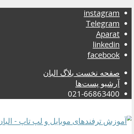
instagram
Telegram
Aparat
linkedin
facebook
صفحه نخست بلاگ البان
آرشیو پست‌ها
021-66863400