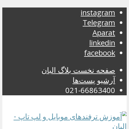
instagram
Telegram
Aparat
linkedin
facebook
صفحه نخست بلاگ البان
آرشیو پست‌ها
021-66863400