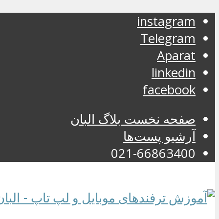
instagram
Telegram
Aparat
linkedin
facebook
صفحه نخست بلاگ البان
آرشیو پست‌ها
021-66863400