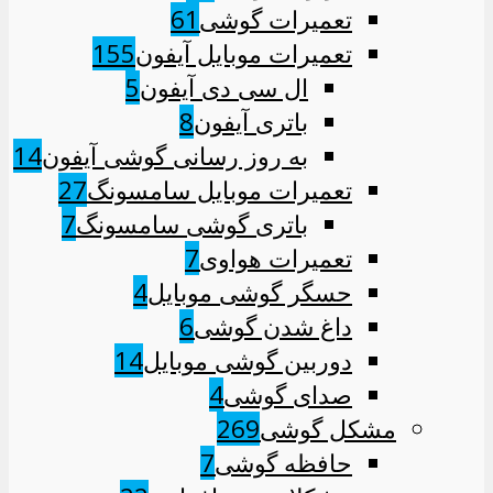
تعمیرات گوشی
61
تعمیرات موبایل آیفون
155
ال سی دی آیفون
5
باتری آیفون
8
به روز رسانی گوشی آیفون
14
تعمیرات موبایل سامسونگ
27
باتری گوشی سامسونگ
7
تعمیرات هواوی
7
حسگر گوشی موبایل
4
داغ شدن گوشی
6
دوربین گوشی موبایل
14
صدای گوشی
4
مشکل گوشی
269
حافظه گوشی
7