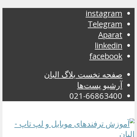
instagram
Telegram
Aparat
linkedin
facebook
صفحه نخست بلاگ البان
آرشیو پست‌ها
021-66863400