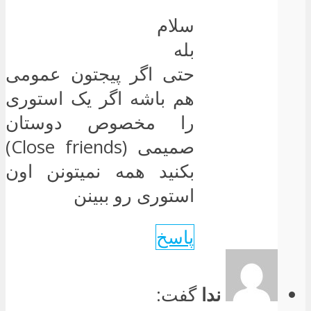
سلام
بله
حتی اگر پیجتون عمومی
هم باشه اگر یک استوری
را مخصوص دوستان
صمیمی (Close friends)
بکنید همه نمیتونن اون
استوری رو ببینن
پاسخ
ندا
گفت: