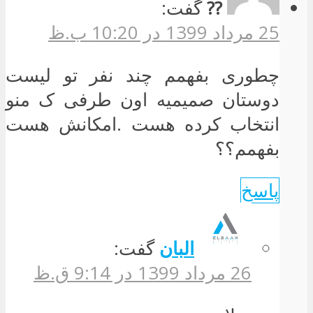
??
گفت:
25 مرداد 1399 در 10:20 ب.ظ
چطوری بفهمم چند نفر تو لیست
دوستان صمیمیه اون طرفی ک منو
انتخاب کرده هست .امکانش هست
بفهمم؟؟
پاسخ
البان
گفت:
26 مرداد 1399 در 9:14 ق.ظ