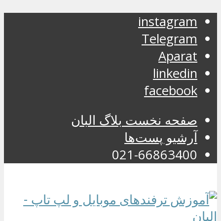
instagram
Telegram
Aparat
linkedin
facebook
صفحه نخست بلاگ البان
آرشیو پست‌ها
021-66863400