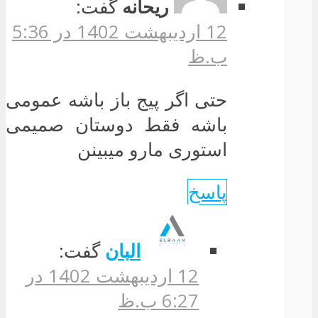
ریحانه
گفت:
12 اردیبهشت 1402 در 5:36
ب.ظ
حتی اگر پیج باز باشه عمومی
باشه فقط دوستان صمیمی
استوری مارو میبینن
پاسخ
البان
گفت:
12 اردیبهشت 1402 در
6:27 ب.ظ