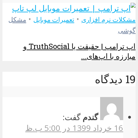
•
•
مشکلات نرم افزاری
تعمیرات موبایل
مشکل
گوشی
اپ ترامپ | حقیقت یا TruthSocial و
مبارزه با اپ‌های...
19 دیدگاه
گندم
گفت:
16 خرداد 1399 در 5:00 ب.ظ