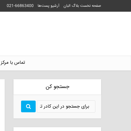
صفحه نخست بلاگ البان
آرشیو پست‌ها
021-66863400
تماس با مرکز 
جستجو کن