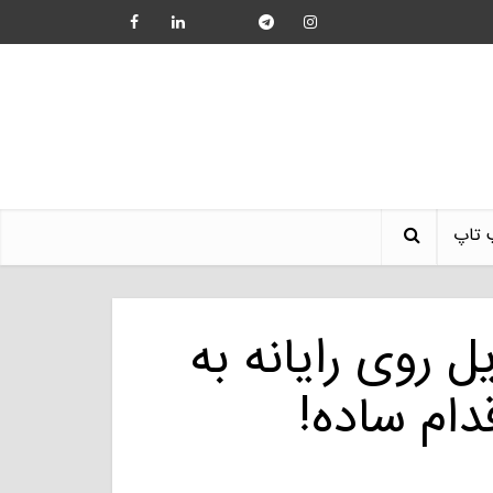
 تاپ
 روی رایانه به
دام ساده!