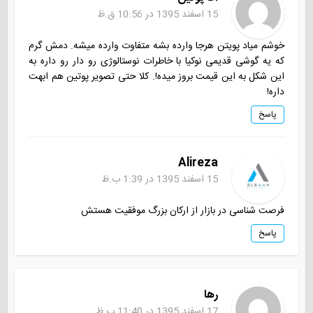
15 اسفند 1395 در 10:56 ق.ظ
خوشم میاد پویتن هرجا وارده بشه متفاوت وارده میشه. دمش گرم
که یه گوشی قدیمی نوکیا با خاطرات نوستالوژی رو دار رو داره به
این شکل به این قیمت بروز میده!. کلا حتی تصویر پوتین هم ابهت
داره!
پاسخ
Alireza
15 اسفند 1395 در 1:39 ب.ظ
فرصت شناسی در بازار از ارکان بزرگ موفقیت هستش
پاسخ
رها
17 اسفند 1395 در 11:40 ب.ظ