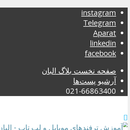
instagram
Telegram
Aparat
linkedin
facebook
صفحه نخست بلاگ البان
آرشیو پست‌ها
021-66863400