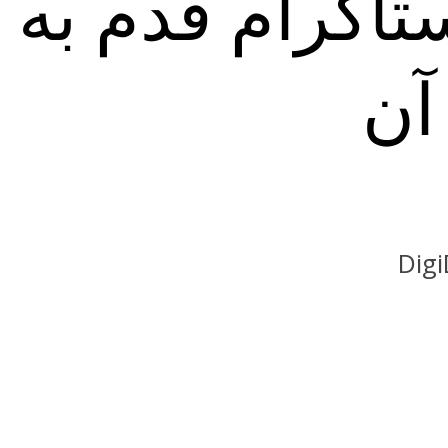
نستاگرام قدم ب
آن